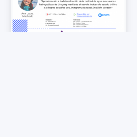
Aproximación a la determinación de la
calidad de agua en cuencas hidrográficas de
Uruguay mediante el uso de índices de
estado trófico e isótopos estables en
Limnoperna fortunei
+ VIEW MORE