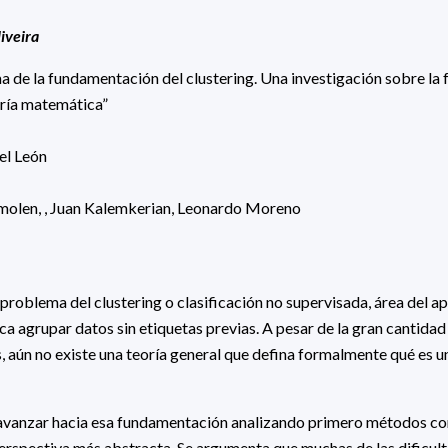
iveira
ma de la fundamentación del clustering. Una investigación sobre la
oría matemática”
el León
rmolen, , Juan Kalemkerian, Leonardo Moreno
 problema del clustering o clasificación no supervisada, área del a
a agrupar datos sin etiquetas previas. A pesar de la gran cantida
, aún no existe una teoría general que defina formalmente qué es u
avanzar hacia esa fundamentación analizando primero métodos co
erspectiva más abstracta. Se argumenta que muchas de las dificult