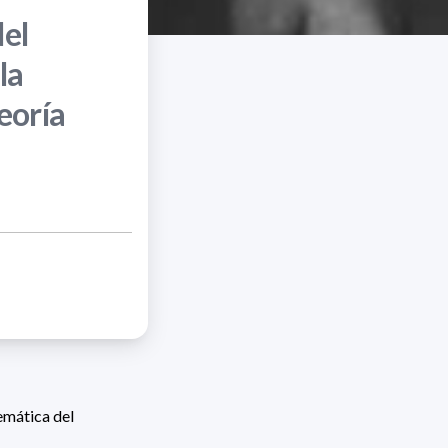
del
la
eoría
emática del