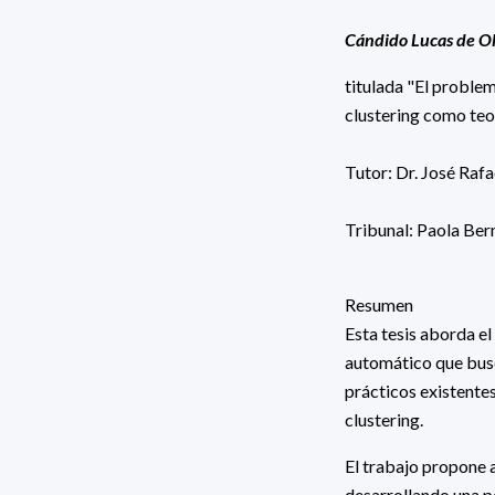
Cándido Lucas de Ol
titulada "El proble
clustering como te
Tutor: Dr. José Rafa
Tribunal: Paola Be
Resumen
Esta tesis aborda el
automático que busc
prácticos existentes
clustering.
El trabajo propone 
desarrollando una p