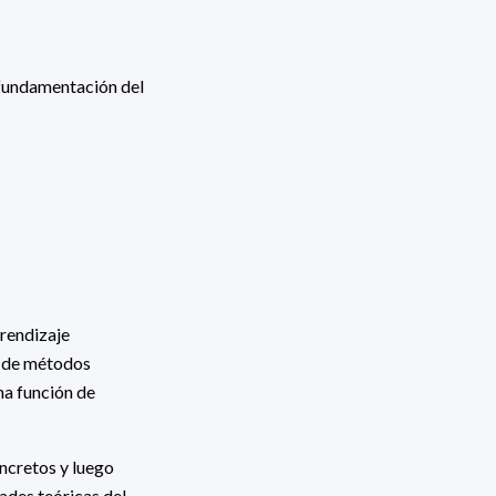
 fundamentación del
prendizaje
d de métodos
na función de
ncretos y luego
ades teóricas del