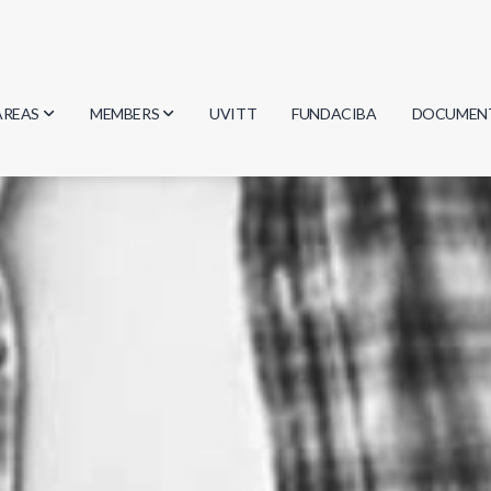
AREAS
MEMBERS
UVITT
FUNDACIBA
DOCUMEN
Biology
Researchers
Minutes
Physics
Students
Regulation
Geosciences
Graduates
Document
Computer Science
Mathematics
Chemistry