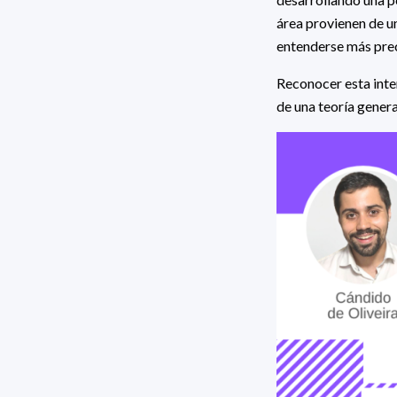
área provienen de u
entenderse más prec
Reconocer esta inter
de una teoría genera