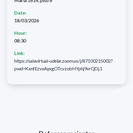
María 1614, piso 6
Date:
18/03/2026
Hour:
08:30
Link:
https://salavirtual-udelar.zoom.us/j/87100215002?
pwd=KxnfEzvxAyxgOTcvzobHYphj9vrQDj.1