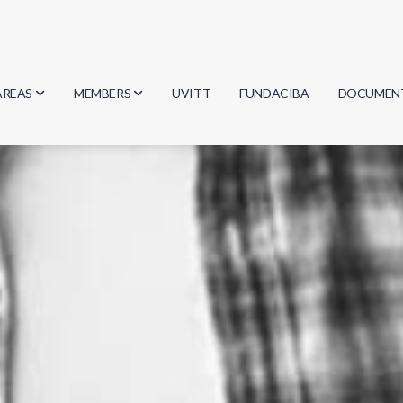
AREAS
MEMBERS
UVITT
FUNDACIBA
DOCUMEN
Biology
Researchers
Minutes
Physics
Students
Regulation
Geosciences
Graduates
Document
Computer Science
Mathematics
Chemistry