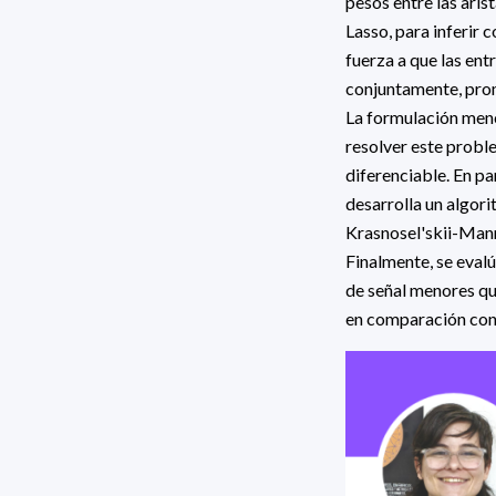
pesos entre las aris
Lasso, para inferir
fuerza a que las en
conjuntamente, prom
La formulación menc
resolver este probl
diferenciable. En p
desarrolla un algori
Krasnosel'skii-Man
Finalmente, se eval
de señal menores que
en comparación con