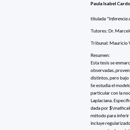
Paula Isabel Card
titulada "
Inferencia 
Tutores: Dr. Marcel
Tribunal: Mauricio
Resumen:
Esta tesis se enmarc
observadas, proveni
distintos, pero bajo
Se estudia el model
particular con la no
Laplaciana. Específ
dada por $\mathcal{
método para inferir 
incluye regularizado