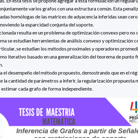
tas. En esta tesis se propone agregar a esta formulación un regular
 conjuntamente varios grafos con una estructura común. Esta penali
tradas homólogas de las matrices de adyacencia inferidas sean cero
oviendo la esparcidad conjunta del soporte.
ionada resulta en un problema de optimización convexo pero no d
ema se estudian herramientas de análisis convexo y optimización 
articular, se estudian los métodos proximales y operadores promedi
tmo iterativo basado en una generalización del teorema de punto fi
n.
úa el desempeño del método propuesto, demostrando que en el rég
 la cantidad de parámetros a inferir, la regularización propuesta m
 estimar cada grafo de forma independiente.