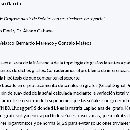
oso García
de Grafos a partir de Señales con restricciones de soporte
"
o Fiori y Dr. Álvaro Cabana
 Velasco, Bernardo Marenco y Gonzalo Mateos
a en el área de la inferencia de la topología de grafos latentes a pa
entes de dichos grafos. Consideramos el problema de inferencia c
 la hipótesis de que comparten el soporte.
o basado en el procesamiento de señales en grafos (Graph Signal P
ción de suavidad de la señal calculada mediante la variación total y 
icamente, en este modelo suponemos que las señales son generadas
N}(0, L{\dagger})$ donde $L$ es la matriz Laplaciana del grafo. K
el grafo subyacente a partir de señales observadas, que minimiza la
res logarítmicos y de norma $l_2$ para evitar soluciones triviales y