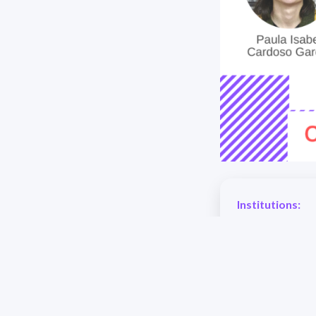
Institutions:
IMERL, Facultad
Place:
Lugar: Salón 502
Date: