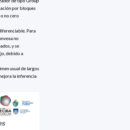
izador de tipo Group
zación por bloques
 o no cero
iferenciable. Para
convexa no
ados, y se
jo, debido a
imen usual de largos
ejora la inferencia