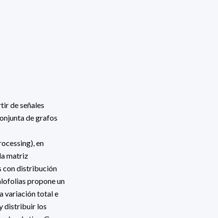
rtir de señales
onjunta de grafos
rocessing), en
la matriz
 con distribución
alofolias propone un
 variación total e
 distribuir los