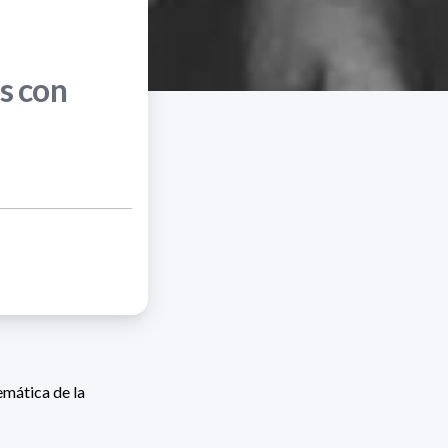
es con
emática de la