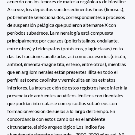
acuerdo con los tenores de materia orgánica y de biosílice.
A su vez, los depósitos son de sedimentos finos (limosos),
pobremente selecciona dos, correspondientes a procesos
de suspensión pelágica que pudieron alternarse X con
períodos subaéreos. La mineralogía está compuesta
principalmente por cuarzos (policristalinos, ondulante,
entre otros) y feldespatos (potásicos, plagioclasas) en to
das las fracciones analizadas, así como accesorios (circón,
anfibol, ilmenita-magne tita, esfeno, entre otros), mientras
que en argilominerales están presentes illita en todo el
perfil, así como caolinita y vermiculita en los estratos
inferiores. La intersec ción de estos registros hace inferir la
presencia de ambientes acuáticos lénticos con tinentales
que podrían intercalarse con episodios subaéreos con
formación/erosión de suelos a lo largo del tiempo. En
concordancia con estos cambios en el ambiente
circundante, el sitio arqueológico Los Indios fue
abandonado durante el periodo ~7800-3000 años cal. AP.