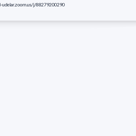
ual-udelar.zoom.us/j/88279200290
Defensas recientes
Evaluación del uso de sensores
remotos para la identificación
de oil seeps en áreas offshore
de la República Oriental del