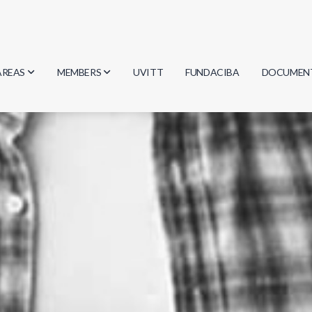
AREAS
MEMBERS
UVITT
FUNDACIBA
DOCUMEN
Biology
Researchers
Minutes
Physics
Students
Regulation
Geosciences
Graduates
Document
Computer Science
Mathematics
Chemistry