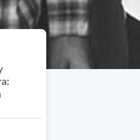
y
ra:
n