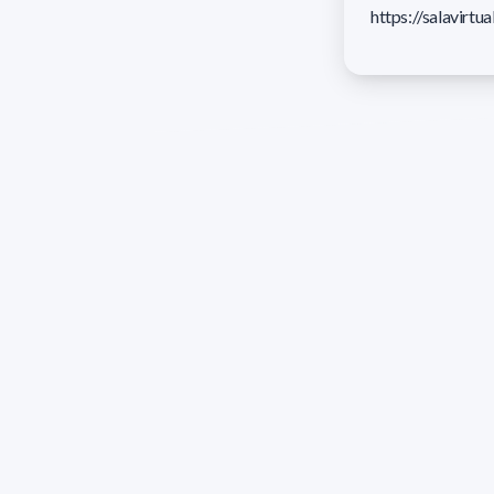
https://salavirt
Aproximación a la
determinación de la calidad de
agua en cuencas hidrográficas
de Uruguay mediante el uso de