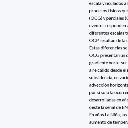
escala vinculados a 
procesos físicos que
(OCG) y parciales (O
eventos responden a
diferentes escalas 
OCP resultan de la 
Estas diferencias se
OCG presentan un di
gradiente norte-sur.
aire cálido desde el
subsidencia, en vari
advección horizonta
por sí solo la ocurr
desarrolladas en año
oeste la señal de E
En años La Niña, las
aumento de tempera