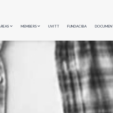
AREAS
MEMBERS
UVITT
FUNDACIBA
DOCUMEN
Biology
Researchers
Minutes
Physics
Students
Regulation
Geosciences
Graduates
Document
Computer Science
Mathematics
Chemistry