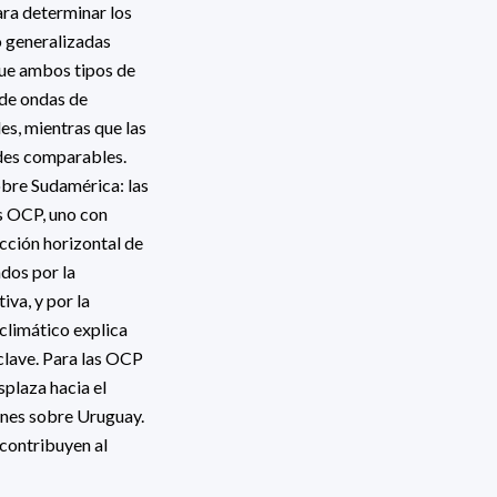
para determinar los
o generalizadas
que ambos tipos de
 de ondas de
es, mientras que las
udes comparables.
sobre Sudamérica: las
s OCP, uno con
cción horizontal de
ados por la
iva, y por la
climático explica
 clave. Para las OCP
splaza hacia el
ones sobre Uruguay.
 contribuyen al