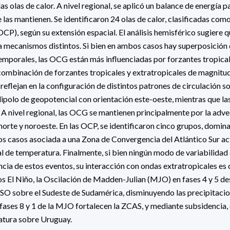
las olas de calor. A nivel regional, se aplicó un balance de energía 
 las mantienen. Se identificaron 24 olas de calor, clasificadas com
CP), según su extensión espacial. El análisis hemisférico sugiere 
 mecanismos distintos. Si bien en ambos casos hay superposición
temporales, las OCG están más influenciadas por forzantes tropical
combinación de forzantes tropicales y extratropicales de magnit
 reflejan en la configuración de distintos patrones de circulación 
polo de geopotencial con orientación este-oeste, mientras que la
 A nivel regional, las OCG se mantienen principalmente por la adve
 norte y noroeste. En las OCP, se identificaron cinco grupos, domin
os casos asociada a una Zona de Convergencia del Atlántico Sur act
l de temperatura. Finalmente, si bien ningún modo de variabilidad 
encia de estos eventos, su interacción con ondas extratropicales es
s El Niño, la Oscilación de Madden-Julian (MJO) en fases 4 y 5 de
NSO sobre el Sudeste de Sudamérica, disminuyendo las precipitaci
 fases 8 y 1 de la MJO fortalecen la ZCAS, y mediante subsidencia,
tura sobre Uruguay.