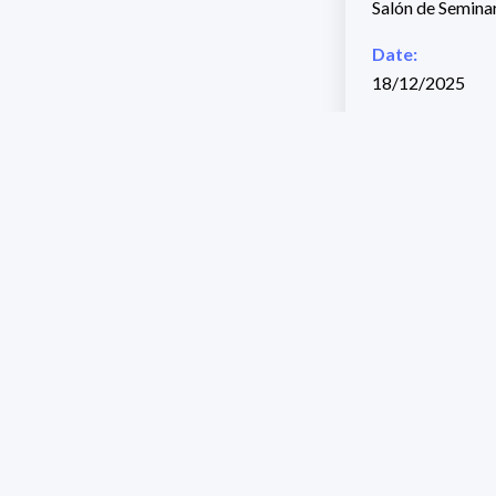
Salón de Seminari
Date:
18/12/2025
Hour:
09:30
Link:
Defensa Tesis Ma