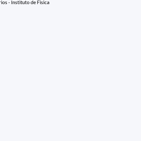
os - Instituto de Fisica
estría
Defensas recientes