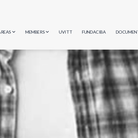
AREAS
MEMBERS
UVITT
FUNDACIBA
DOCUMEN
Biology
Researchers
Minutes
Physics
Students
Regulation
Geosciences
Graduates
Document
Computer Science
Mathematics
Chemistry