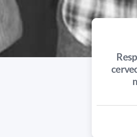
Resp
cervec
m