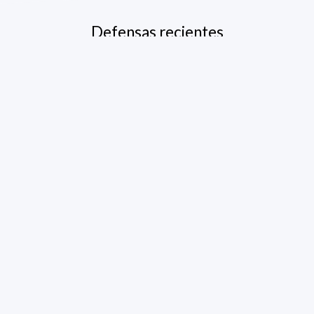
Defensas recientes
Evaluación del uso de sensores
remotos para la identificación
de oil seeps en áreas offshore
de la República Oriental del
Uruguay
+ VIEW MORE