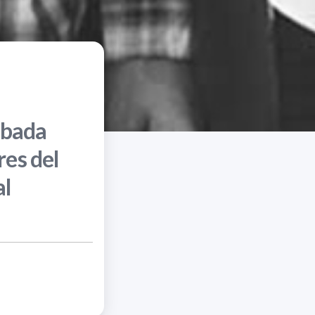
ebada
res del
al