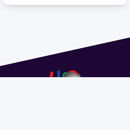
Address 1614 Isidoro de María. Floor 6 - Faculty of
Chemistry | Call (+598) 2924 1925 extension 1612 |
pedeciba@pedeciba.edu.uy
Razón Social: PROGRAMA DE DESARROLLO DE LAS