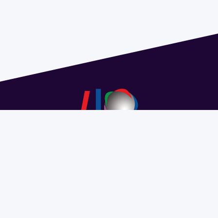
Address 1614 Isidoro de María. Floor 6 - Faculty of
Chemistry | Call (+598) 2924 1925 extension 1612 |
pedeciba@pedeciba.edu.uy
Razón Social: PROGRAMA DE DESARROLLO DE LAS
CIENCIAS BASICAS PEDECIBA