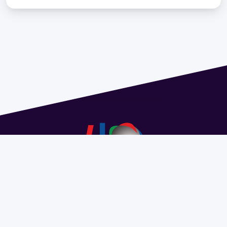
Address 1614 Isidoro de María. Floor 6 - Faculty of
Chemistry | Call (+598) 2924 1925 extension 1612 |
pedeciba@pedeciba.edu.uy
Razón Social: PROGRAMA DE DESARROLLO DE LAS