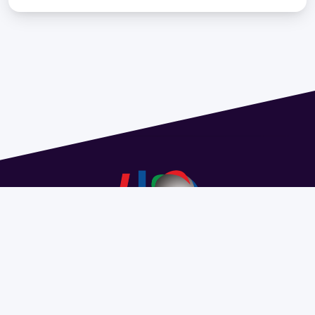
Address 1614 Isidoro de María. Floor 6 - Faculty of
Chemistry | Call (+598) 2924 1925 extension 1612 |
pedeciba@pedeciba.edu.uy
Razón Social: PROGRAMA DE DESARROLLO DE LAS