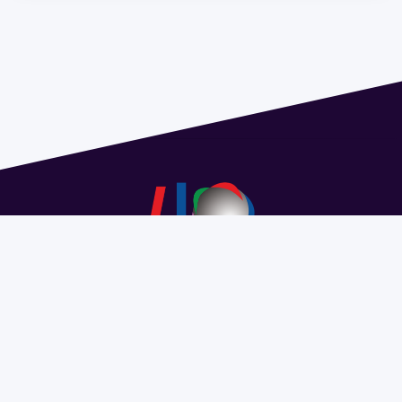
Address 1614 Isidoro de María. Floor 6 - Faculty of
Chemistry | Call (+598) 2924 1925 extension 1612 |
pedeciba@pedeciba.edu.uy
Razón Social: PROGRAMA DE DESARROLLO DE LAS
CIENCIAS BASICAS PEDECIBA