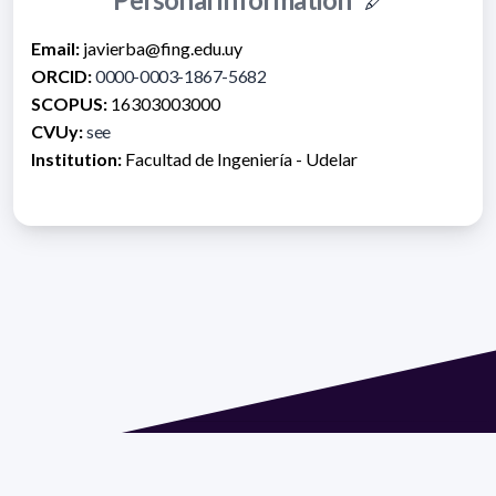
Email:
javierba@fing.edu.uy
ORCID:
0000-0003-1867-5682
SCOPUS:
16303003000
CVUy:
see
Institution:
Facultad de Ingeniería - Udelar