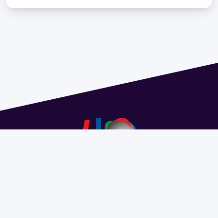
Address 1614 Isidoro de María. Floor 6 - Faculty of
Chemistry | Call (+598) 2924 1925 extension 1612 |
pedeciba@pedeciba.edu.uy
Razón Social: PROGRAMA DE DESARROLLO DE LAS