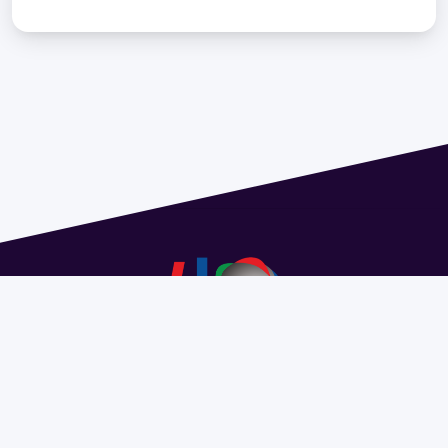
Address 1614 Isidoro de María. Floor 6 - Faculty of
Chemistry | Call (+598) 2924 1925 extension 1612 |
pedeciba@pedeciba.edu.uy
Razón Social: PROGRAMA DE DESARROLLO DE LAS