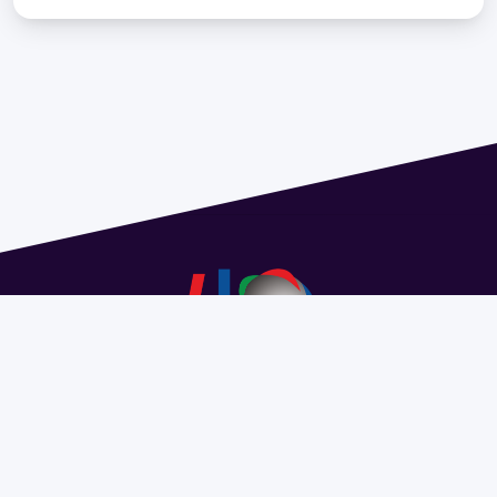
Address 1614 Isidoro de María. Floor 6 - Faculty of
Chemistry | Call (+598) 2924 1925 extension 1612 |
pedeciba@pedeciba.edu.uy
Razón Social: PROGRAMA DE DESARROLLO DE LAS