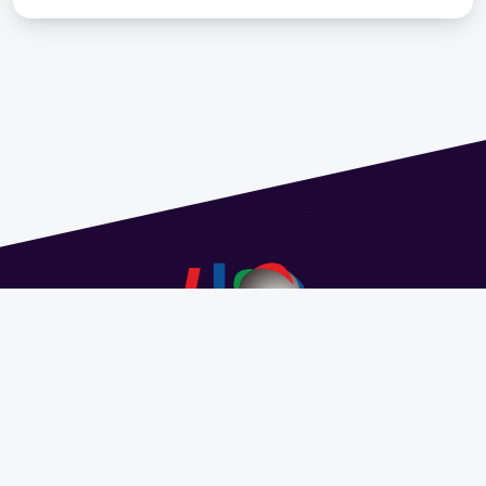
Address 1614 Isidoro de María. Floor 6 - Faculty of
Chemistry | Call (+598) 2924 1925 extension 1612 |
pedeciba@pedeciba.edu.uy
Razón Social: PROGRAMA DE DESARROLLO DE LAS