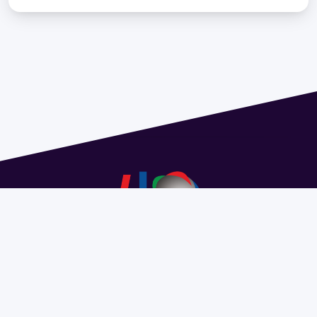
Address 1614 Isidoro de María. Floor 6 - Faculty of
Chemistry | Call (+598) 2924 1925 extension 1612 |
pedeciba@pedeciba.edu.uy
Razón Social: PROGRAMA DE DESARROLLO DE LAS