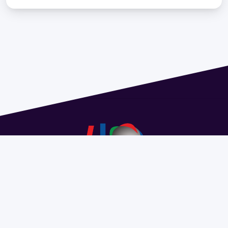
Address 1614 Isidoro de María. Floor 6 - Faculty of
Chemistry | Call (+598) 2924 1925 extension 1612 |
pedeciba@pedeciba.edu.uy
Razón Social: PROGRAMA DE DESARROLLO DE LAS