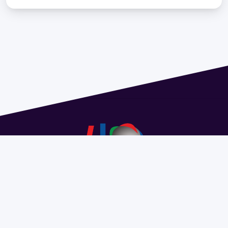
Address 1614 Isidoro de María. Floor 6 - Faculty of
Chemistry | Call (+598) 2924 1925 extension 1612 |
pedeciba@pedeciba.edu.uy
Razón Social: PROGRAMA DE DESARROLLO DE LAS