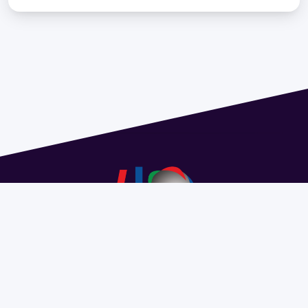
Address 1614 Isidoro de María. Floor 6 - Faculty of
Chemistry | Call (+598) 2924 1925 extension 1612 |
pedeciba@pedeciba.edu.uy
Razón Social: PROGRAMA DE DESARROLLO DE LAS