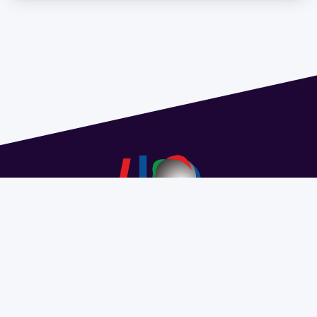
Address 1614 Isidoro de María. Floor 6 - Faculty of
Chemistry | Call (+598) 2924 1925 extension 1612 |
pedeciba@pedeciba.edu.uy
Razón Social: PROGRAMA DE DESARROLLO DE LAS
CIENCIAS BASICAS PEDECIBA