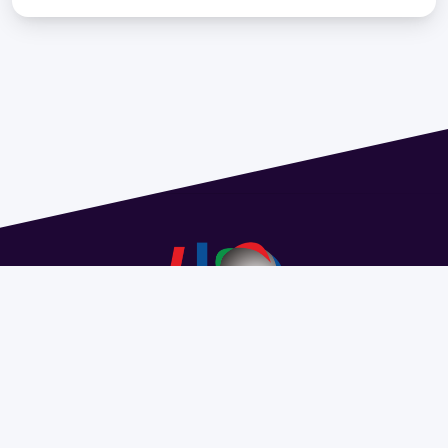
Address 1614 Isidoro de María. Floor 6 - Faculty of
Chemistry | Call (+598) 2924 1925 extension 1612 |
pedeciba@pedeciba.edu.uy
Razón Social: PROGRAMA DE DESARROLLO DE LAS