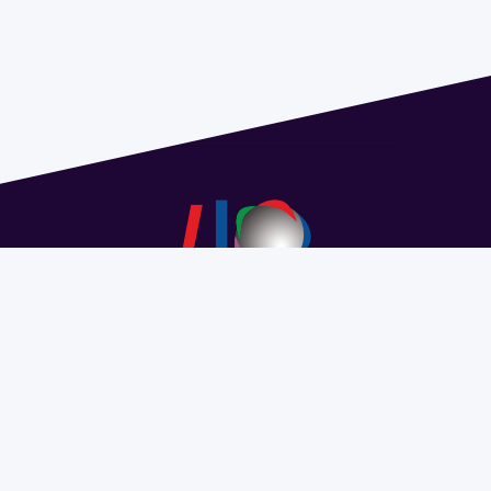
Address 1614 Isidoro de María. Floor 6 - Faculty of
Chemistry | Call (+598) 2924 1925 extension 1612 |
pedeciba@pedeciba.edu.uy
Razón Social: PROGRAMA DE DESARROLLO DE LAS
CIENCIAS BASICAS PEDECIBA