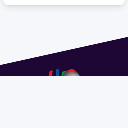
Address 1614 Isidoro de María. Floor 6 - Faculty of
Chemistry | Call (+598) 2924 1925 extension 1612 |
pedeciba@pedeciba.edu.uy
Razón Social: PROGRAMA DE DESARROLLO DE LAS