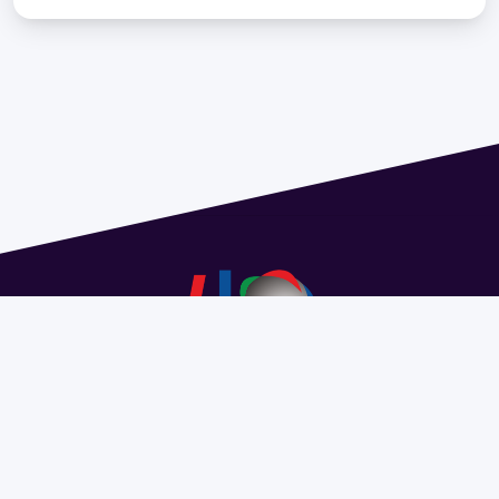
Address 1614 Isidoro de María. Floor 6 - Faculty of
Chemistry | Call (+598) 2924 1925 extension 1612 |
pedeciba@pedeciba.edu.uy
Razón Social: PROGRAMA DE DESARROLLO DE LAS