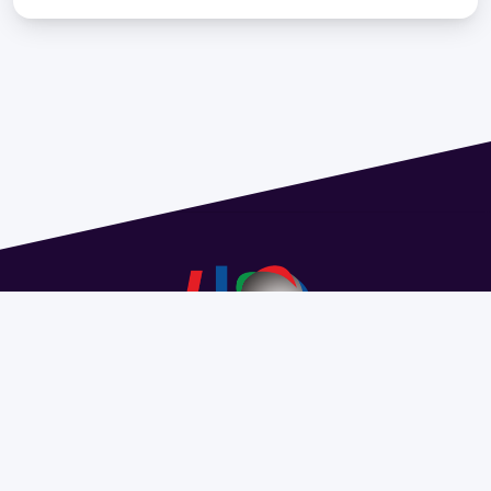
Address 1614 Isidoro de María. Floor 6 - Faculty of
Chemistry | Call (+598) 2924 1925 extension 1612 |
pedeciba@pedeciba.edu.uy
Razón Social: PROGRAMA DE DESARROLLO DE LAS