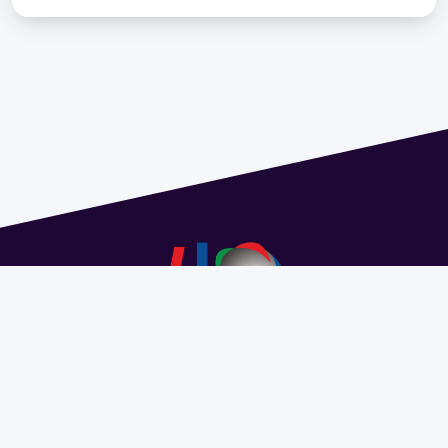
Address 1614 Isidoro de María. Floor 6 - Faculty of
Chemistry | Call (+598) 2924 1925 extension 1612 |
pedeciba@pedeciba.edu.uy
Razón Social: PROGRAMA DE DESARROLLO DE LAS