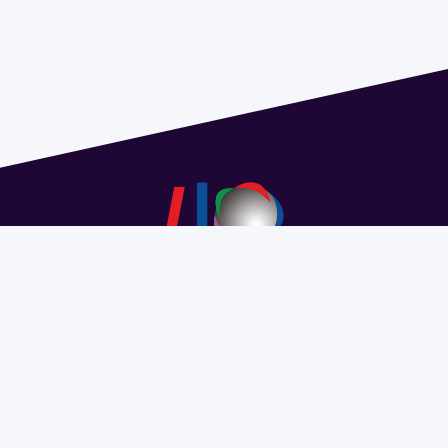
Address 1614 Isidoro de María. Floor 6 - Faculty of
Chemistry | Call (+598) 2924 1925 extension 1612 |
pedeciba@pedeciba.edu.uy
Razón Social: PROGRAMA DE DESARROLLO DE LAS
CIENCIAS BASICAS PEDECIBA