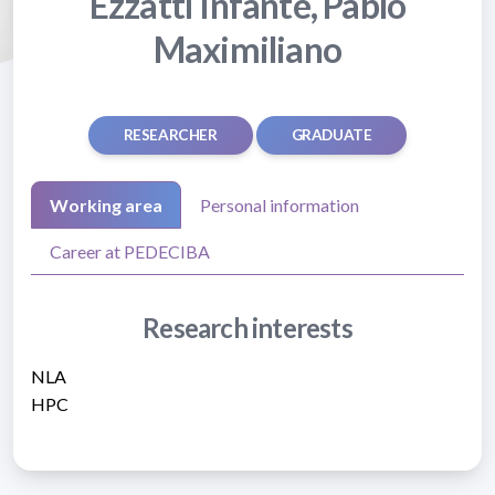
Ezzatti Infante, Pablo
Maximiliano
RESEARCHER
GRADUATE
Working area
Personal information
Career at PEDECIBA
Research interests
NLA
HPC