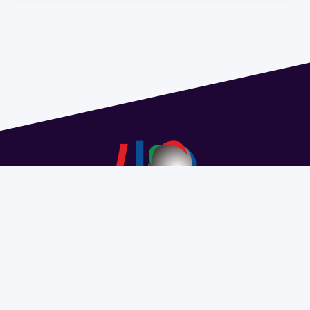
Address 1614 Isidoro de María. Floor 6 - Faculty of
Chemistry | Call (+598) 2924 1925 extension 1612 |
pedeciba@pedeciba.edu.uy
Razón Social: PROGRAMA DE DESARROLLO DE LAS
CIENCIAS BASICAS PEDECIBA