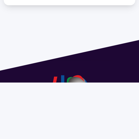
Address 1614 Isidoro de María. Floor 6 - Faculty of
Chemistry | Call (+598) 2924 1925 extension 1612 |
pedeciba@pedeciba.edu.uy
Razón Social: PROGRAMA DE DESARROLLO DE LAS