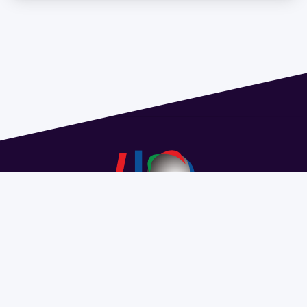
Address 1614 Isidoro de María. Floor 6 - Faculty of
Chemistry | Call (+598) 2924 1925 extension 1612 |
pedeciba@pedeciba.edu.uy
Razón Social: PROGRAMA DE DESARROLLO DE LAS
CIENCIAS BASICAS PEDECIBA