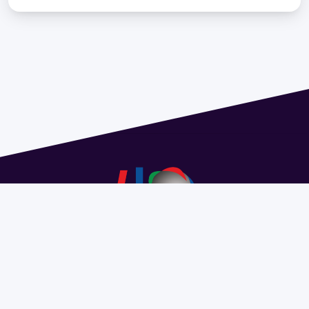
Address 1614 Isidoro de María. Floor 6 - Faculty of
Chemistry | Call (+598) 2924 1925 extension 1612 |
pedeciba@pedeciba.edu.uy
Razón Social: PROGRAMA DE DESARROLLO DE LAS