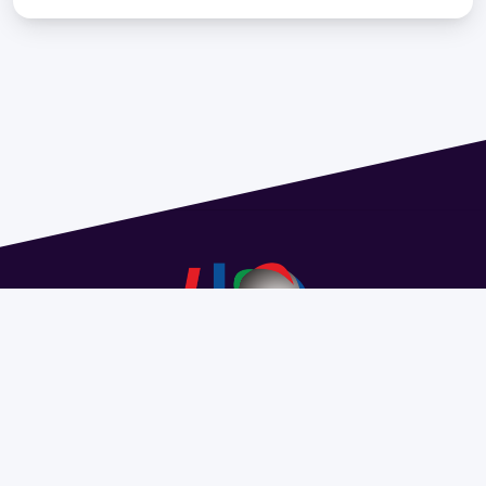
Address 1614 Isidoro de María. Floor 6 - Faculty of
Chemistry | Call (+598) 2924 1925 extension 1612 |
pedeciba@pedeciba.edu.uy
Razón Social: PROGRAMA DE DESARROLLO DE LAS