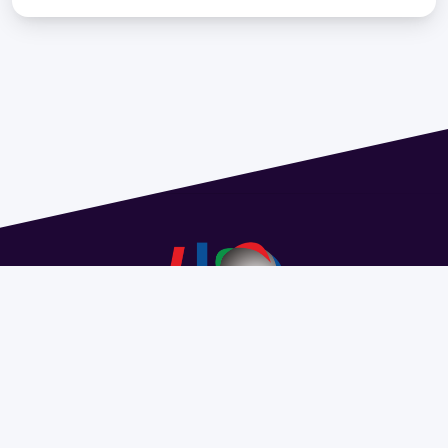
Address 1614 Isidoro de María. Floor 6 - Faculty of
Chemistry | Call (+598) 2924 1925 extension 1612 |
pedeciba@pedeciba.edu.uy
Razón Social: PROGRAMA DE DESARROLLO DE LAS