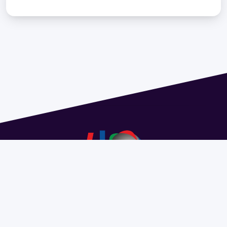
Address 1614 Isidoro de María. Floor 6 - Faculty of
Chemistry | Call (+598) 2924 1925 extension 1612 |
pedeciba@pedeciba.edu.uy
Razón Social: PROGRAMA DE DESARROLLO DE LAS