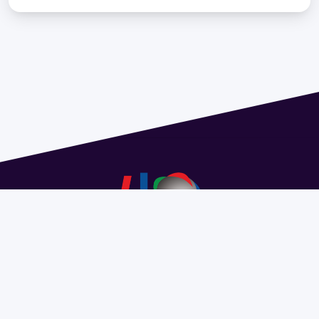
Address 1614 Isidoro de María. Floor 6 - Faculty of
Chemistry | Call (+598) 2924 1925 extension 1612 |
pedeciba@pedeciba.edu.uy
Razón Social: PROGRAMA DE DESARROLLO DE LAS