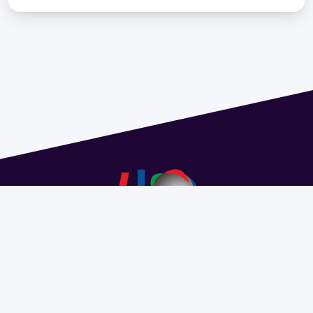
Address 1614 Isidoro de María. Floor 6 - Faculty of
Chemistry | Call (+598) 2924 1925 extension 1612 |
pedeciba@pedeciba.edu.uy
Razón Social: PROGRAMA DE DESARROLLO DE LAS