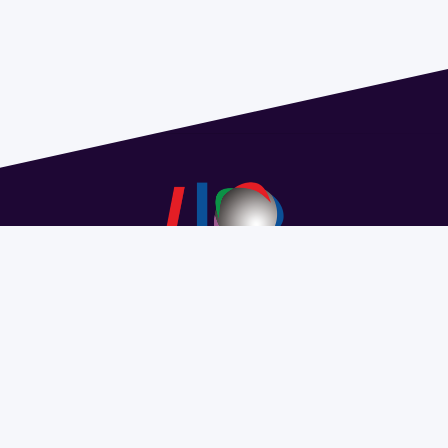
Address 1614 Isidoro de María. Floor 6 - Faculty of
Chemistry | Call (+598) 2924 1925 extension 1612 |
pedeciba@pedeciba.edu.uy
Razón Social: PROGRAMA DE DESARROLLO DE LAS
CIENCIAS BASICAS PEDECIBA