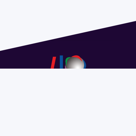
Address 1614 Isidoro de María. Floor 6 - Faculty of
Chemistry | Call (+598) 2924 1925 extension 1612 |
pedeciba@pedeciba.edu.uy
Razón Social: PROGRAMA DE DESARROLLO DE LAS
CIENCIAS BASICAS PEDECIBA