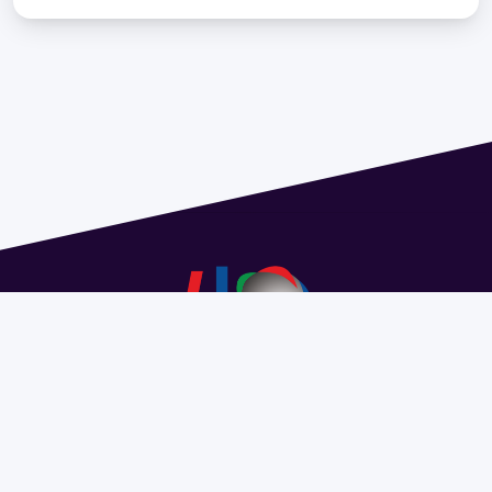
Address 1614 Isidoro de María. Floor 6 - Faculty of
Chemistry | Call (+598) 2924 1925 extension 1612 |
pedeciba@pedeciba.edu.uy
Razón Social: PROGRAMA DE DESARROLLO DE LAS