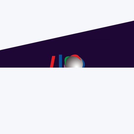
Address 1614 Isidoro de María. Floor 6 - Faculty of
Chemistry | Call (+598) 2924 1925 extension 1612 |
pedeciba@pedeciba.edu.uy
Razón Social: PROGRAMA DE DESARROLLO DE LAS
CIENCIAS BASICAS PEDECIBA