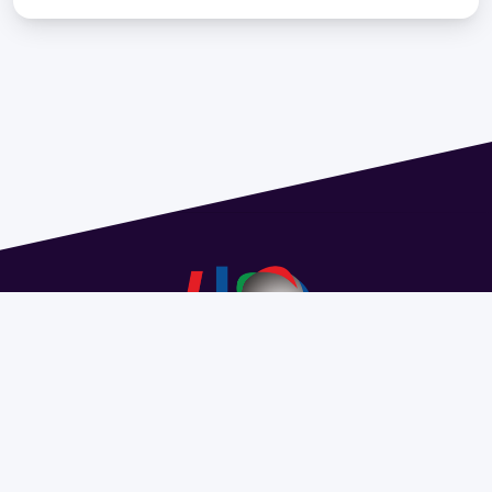
Address 1614 Isidoro de María. Floor 6 - Faculty of
Chemistry | Call (+598) 2924 1925 extension 1612 |
pedeciba@pedeciba.edu.uy
Razón Social: PROGRAMA DE DESARROLLO DE LAS