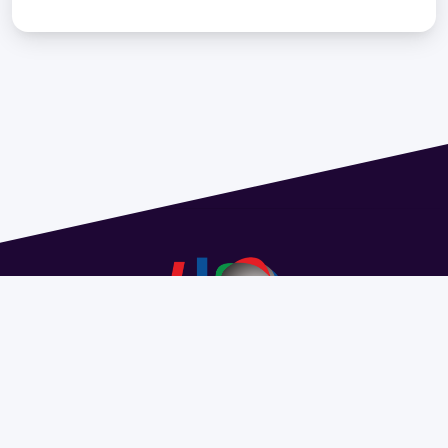
Address 1614 Isidoro de María. Floor 6 - Faculty of
Chemistry | Call (+598) 2924 1925 extension 1612 |
pedeciba@pedeciba.edu.uy
Razón Social: PROGRAMA DE DESARROLLO DE LAS