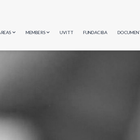
AREAS
MEMBERS
UVITT
FUNDACIBA
DOCUMEN
Biology
Researchers
Minutes
Physics
Students
Regulation
Geosciences
Graduates
Document
Computer Science
Mathematics
Chemistry