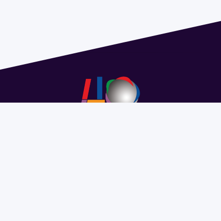
Address 1614 Isidoro de María. Floor 6 - Faculty of
Chemistry | Call (+598) 2924 1925 extension 1612 |
pedeciba@pedeciba.edu.uy
Razón Social: PROGRAMA DE DESARROLLO DE LAS
CIENCIAS BASICAS PEDECIBA