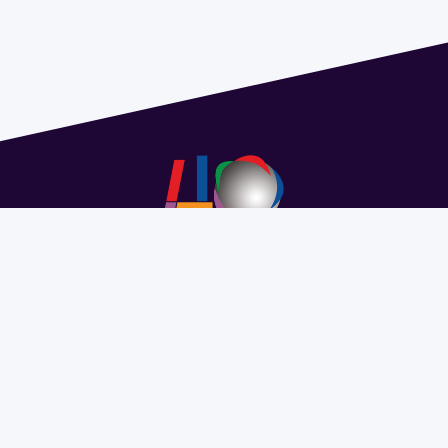
Address 1614 Isidoro de María. Floor 6 - Faculty of
Chemistry | Call (+598) 2924 1925 extension 1612 |
pedeciba@pedeciba.edu.uy
Razón Social: PROGRAMA DE DESARROLLO DE LAS
CIENCIAS BASICAS PEDECIBA