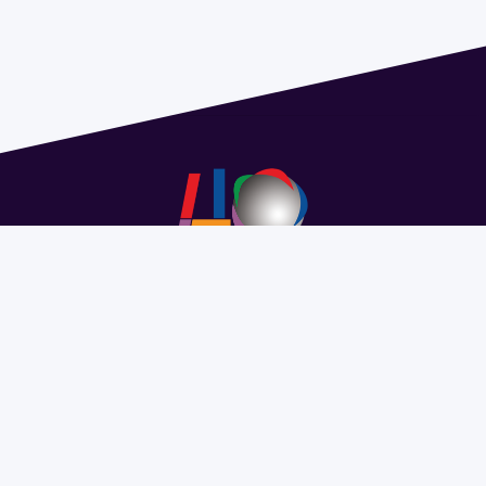
Address 1614 Isidoro de María. Floor 6 - Faculty of
Chemistry | Call (+598) 2924 1925 extension 1612 |
pedeciba@pedeciba.edu.uy
Razón Social: PROGRAMA DE DESARROLLO DE LAS
CIENCIAS BASICAS PEDECIBA