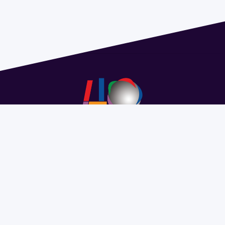
Address 1614 Isidoro de María. Floor 6 - Faculty of
Chemistry | Call (+598) 2924 1925 extension 1612 |
pedeciba@pedeciba.edu.uy
Razón Social: PROGRAMA DE DESARROLLO DE LAS
CIENCIAS BASICAS PEDECIBA